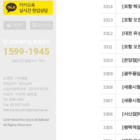
점주인터뷰
[포항 해
3314
창업 문의
[포항 오
3313
설명회 신청
HOME
사이트맵
[대전 유
3312
창업 대출 안내
고객센터 및 창업문의
[포항 오
브로셔 다운로드
3311
1599-1945
[온양점]
3310
상담시간 평일 9시 ~ 18시
[광주풍암
3309
상호명 : (주)봄봄
영업표지 : 청와삼대
[세종시청
3308
사업자등록번호 : 212-81-97219
대표자 : 이민혁, 임병걸
Tel. 1599-1945
[세종시
3307
Fax. 02-3427-4103
Mail. bombom0120@hanmail.net
[서산점]
3306
COPYRIGHT⒞ 2016 BOMBOM
All Rights Reserved.
[평택역
3305