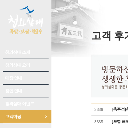
고객 후
청와삼대 소개
회사소개
수상/연혁
청와삼대 요리
추천요리
청와삼대 이야기
칼국수
매장 안내
신규 오픈 매장
언론홍보
족발/보쌈
매장 찾기
창업 안내
성공전략
오시는 길
어울림
개설 절차
청와삼대 이벤트
이벤트 공지
[충주점]
3336
창업 비용/수익성
매장별 이벤트
고객마당
공지사항
인테리어
[포항 해
3335
고객 후기