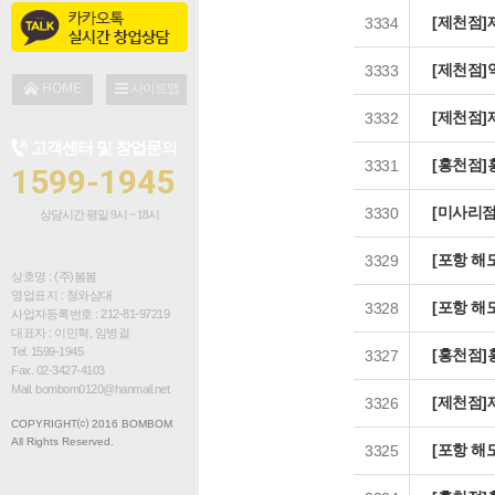
점주인터뷰
[제천점]
3334
창업 문의
[제천점]
3333
설명회 신청
HOME
사이트맵
[제천점]
3332
창업 대출 안내
고객센터 및 창업문의
[홍천점]
브로셔 다운로드
3331
1599-1945
[미사리점
3330
상담시간 평일 9시 ~ 18시
[포항 해
3329
상호명 : (주)봄봄
영업표지 : 청와삼대
[포항 해
3328
사업자등록번호 : 212-81-97219
대표자 : 이민혁, 임병걸
Tel. 1599-1945
[홍천점]
3327
Fax. 02-3427-4103
Mail. bombom0120@hanmail.net
[제천점]
3326
COPYRIGHT⒞ 2016 BOMBOM
All Rights Reserved.
[포항 해
3325