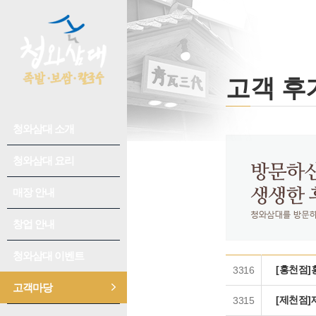
고객 후
청와삼대 소개
회사소개
수상/연혁
청와삼대 요리
추천요리
청와삼대 이야기
칼국수
매장 안내
신규 오픈 매장
언론홍보
족발/보쌈
매장 찾기
창업 안내
성공전략
오시는 길
어울림
개설 절차
청와삼대 이벤트
이벤트 공지
[홍천점]
3316
창업 비용/수익성
매장별 이벤트
고객마당
공지사항
인테리어
[제천점]
3315
고객 후기