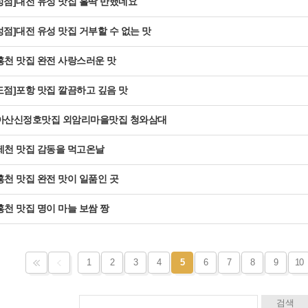
성점]대전 유성 맛집 홀딱 반했네요
성점]대전 유성 맛집 거부할 수 없는 맛
홍천 맛집 완전 사랑스러운 맛
도점]포항 맛집 깔끔하고 깊음 맛
]아산신정호맛집 외암리마을맛집 청와삼대
제천 맛집 감동을 먹고온날
홍천 맛집 완전 맛이 일품인 곳
홍천 맛집 명이 마늘 보쌈 짱
1
2
3
4
5
6
7
8
9
10