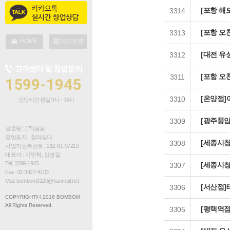
점주인터뷰
[포항 해
3314
창업 문의
[포항 오
3313
설명회 신청
HOME
사이트맵
[대전 유
3312
창업 대출 안내
고객센터 및 창업문의
[포항 오
브로셔 다운로드
3311
1599-1945
[온양점]
3310
상담시간 평일 9시 ~ 18시
[광주풍암
3309
상호명 : (주)봄봄
영업표지 : 청와삼대
[세종시청
3308
사업자등록번호 : 212-81-97219
대표자 : 이민혁, 임병걸
Tel. 1599-1945
[세종시
3307
Fax. 02-3427-4103
Mail. bombom0120@hanmail.net
[서산점]
3306
COPYRIGHT⒞ 2016 BOMBOM
All Rights Reserved.
[평택역
3305