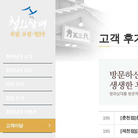
고객 후
청와삼대 소개
회사소개
수상/연혁
청와삼대 요리
추천요리
청와삼대 이야기
칼국수
매장 안내
신규 오픈 매장
언론홍보
족발/보쌈
매장 찾기
창업 안내
성공전략
오시는 길
어울림
개설 절차
청와삼대 이벤트
이벤트 공지
[춘천점
196
창업 비용/수익성
매장별 이벤트
고객마당
공지사항
인테리어
[제천점]
195
고객 후기