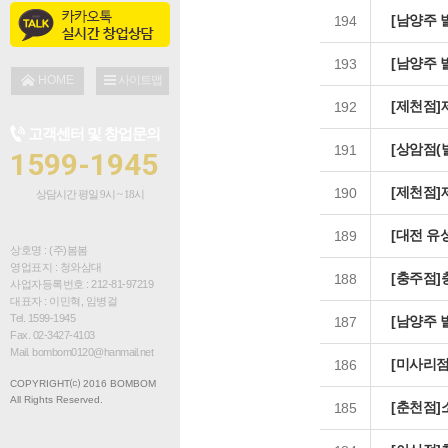
점주인터뷰
[남양주 
194
창업 문의
[남양주 
193
설명회 신청
HOME
사이트맵
[제천점]
192
창업 대출 안내
고객센터 및 창업문의
[상암점(
브로셔 다운로드
191
1599-1945
[제천점]
190
상담시간 평일 9시 ~ 18시
[대전 유
189
상호명 : (주)봄봄
영업표지 : 청와삼대
[충주점]
188
사업자등록번호 : 212-81-97219
대표자 : 이민혁, 임병걸
Tel. 1599-1945
[남양주 
187
Fax. 02-3427-4103
Mail. bombom0120@hanmail.net
[미사리
186
COPYRIGHT⒞ 2016 BOMBOM
All Rights Reserved.
[춘천점]
185