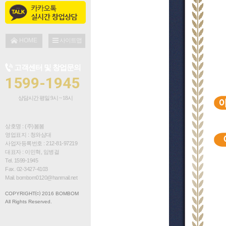
점주인터뷰
창업 문의
설명회 신청
HOME
사이트맵
창업 대출 안내
고객센터 및 창업문의
브로셔 다운로드
1599-1945
상담시간 평일 9시 ~ 18시
상호명 : (주)봄봄
영업표지 : 청와삼대
사업자등록번호 : 212-81-97219
대표자 : 이민혁, 임병걸
Tel. 1599-1945
Fax. 02-3427-4103
Mail. bombom0120@hanmail.net
COPYRIGHT⒞ 2016 BOMBOM
All Rights Reserved.