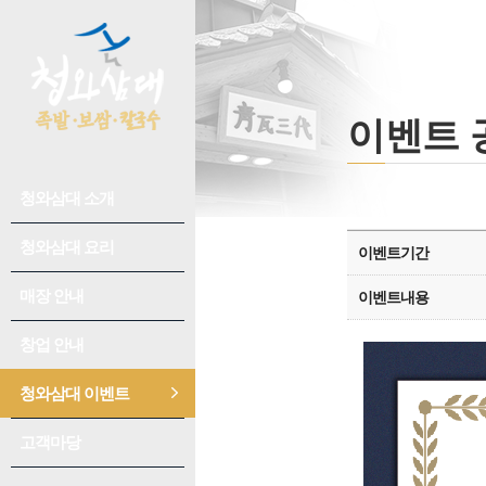
이벤트 
청와삼대 소개
회사소개
수상/연혁
청와삼대 요리
추천요리
이벤트기간
청와삼대 이야기
칼국수
매장 안내
신규 오픈 매장
이벤트내용
언론홍보
족발/보쌈
매장 찾기
창업 안내
성공전략
오시는 길
어울림
개설 절차
청와삼대 이벤트
이벤트 공지
창업 비용/수익성
매장별 이벤트
고객마당
공지사항
인테리어
고객 후기