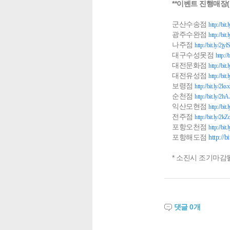
**이벤트 진행매장(
군산수송점
http://bi
광주수완점
http://bi
나주점
http://bit.ly/2jyl
대구수성못점
http:/
대전문화점
http://bit
대전유성점
http://bi
보령점
http://bit.ly/2
순천점
http://bit.ly/2
익산모현점
http://bit
전주점
http://bit.ly/2k
포항오천점
http://bi
포항해도점
http://b
* 소진시 조기마감
댓글
0
개