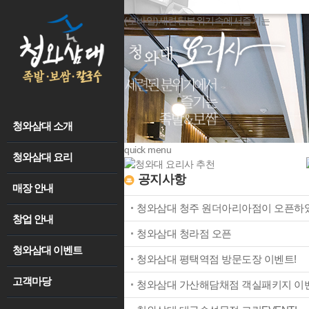
(모바일)세련된분위기속에서즐기는
청와삼대 소개
회사소개
quick menu
수상/연혁
청와삼대 요리
추천요리
청와삼대 이야기
공지사항
칼국수
매장 안내
신규 오픈 매장
언론홍보
족발/보쌈
청와삼대 청주 원더아리아점이 오픈하
매장 찾기
창업 안내
성공전략
오시는 길
어울림
청와삼대 청라점 오픈
개설 절차
청와삼대 이벤트
이벤트 공지
청와삼대 평택역점 방문도장 이벤트!
창업 비용/수익성
매장별 이벤트
고객마당
공지사항
청와삼대 가산해담채점 객실패키지 이벤
인테리어
고객 후기