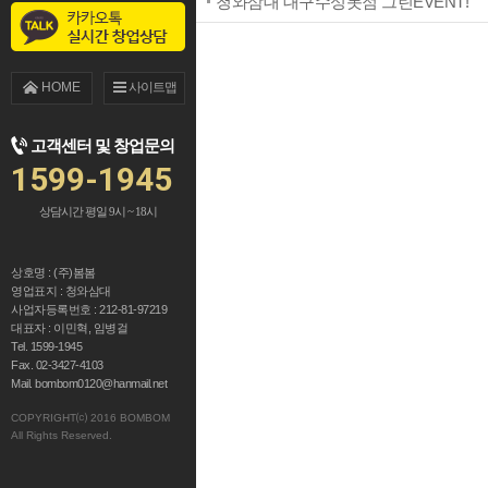
청와삼대 대구수성못점 그린EVENT!
점주인터뷰
창업 문의
설명회 신청
HOME
사이트맵
창업 대출 안내
고객센터 및 창업문의
브로셔 다운로드
1599-1945
상담시간 평일 9시 ~ 18시
상호명 : (주)봄봄
영업표지 : 청와삼대
사업자등록번호 : 212-81-97219
대표자 : 이민혁, 임병걸
Tel. 1599-1945
Fax. 02-3427-4103
Mail. bombom0120@hanmail.net
COPYRIGHT⒞ 2016 BOMBOM
All Rights Reserved.